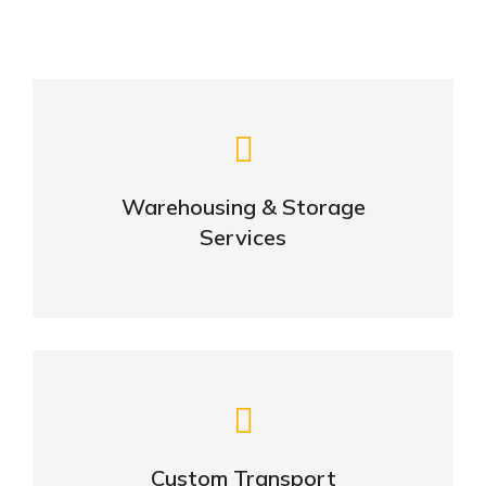
Careful storage of your goods
Warehousing & Storage
VIEW DETAILS
Services
Complex logistic solutions for your
business
Custom Transport