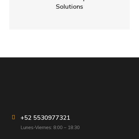
Solutions
VIEW DETAILS
+52 5530977321
Lunes-Viernes: 8:00 – 18:30